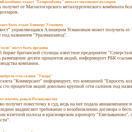
ий комбинат отдаст "Газпромбанку" пятьсот миллионов долларов
 получит от Магнитогорского металлургического комбината бо
долларов.
жет быть отдан Алишеру Усманову
вест" управляющаяся Алишером Усмановым может получить от 
 под названием "Уралмашзавод".
стали" могут быть проданы
 бирже британской столицы известное предприятие "Северстал
 размещение десяти процентов акций, информирует РБК ссылая
оводства компании.
иобрела сеть салнов "Ультра"
газета "Коммерсант" информирует, что компанией "Евросеть хо
 сто процентов акций довольно крупной сети салонов под назва
чет платить деньги Росимуществу
о получит повесточку в суд, ведь на нее подала авиакомпания 
следние выдвигают требование о возобновлении договора о бес
ии взлетной полосы в красноярском аэропорту "Емельяыново",
сти".