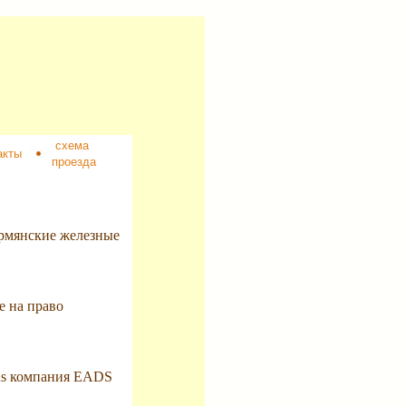
схема
акты
проезда
Армянские железные
е на право
bus компания EADS