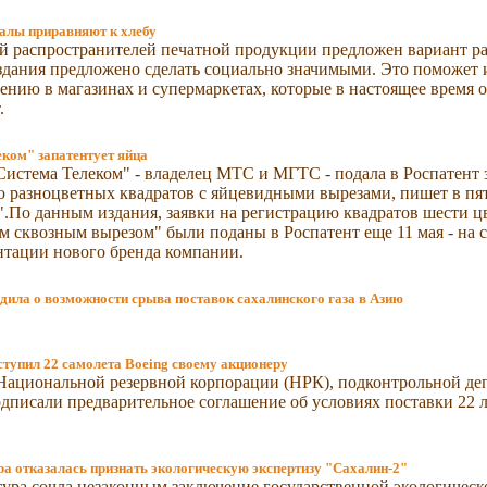
налы приравняют к хлебу
 распространителей печатной продукции предложен вариант ра
дания предложено сделать социально значимыми. Это поможет 
ению в магазинах и супермаркетах, которые в настоящее время
.
ком" запатентует яйца
истема Телеком" - владелец МТС и МГТС - подала в Роспатент 
 разноцветных квадратов с яйцевидными вырезами, пишет в пят
.По данным издания, заявки на регистрацию квадратов шести цв
 сквозным вырезом" были поданы в Роспатент еще 11 мая - на
нтации нового бренда компании.
едила о возможности срыва поставок сахалинского газа в Азию
тупил 22 самолета Boeing своему акционеру
Национальной резервной корпорации (НРК), подконтрольной де
одписали предварительное соглашение об условиях поставки 22 
а отказалась признать экологическую экспертизу "Сахалин-2"
ура сочла незаконным заключение государственной экологическ