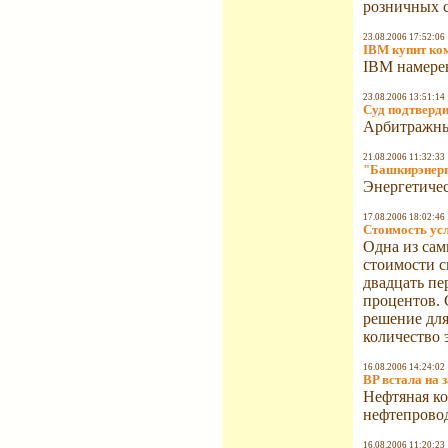
розничных с
23.08.2006 17:52:06
IBM купит ко
IBM намерена
23.08.2006 13:51:14
Суд подтверд
Арбитражны
21.08.2006 11:32:33
"Башкирэнерг
Энергетичес
17.08.2006 18:02:46
Стоимость усл
Одна из сам
стоимости с
двадцать пе
процентов. 
решение для
количество 
16.08.2006 14:24:02
BP встала на 
Нефтяная ко
нефтепровод
16.08.2006 11:20:23