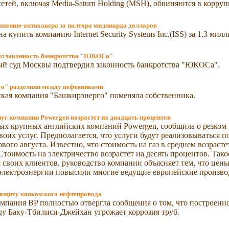
етей, включая Media-Saturn Holding (MSH), обвиняются в корруп
мпанию-антихакера за полтора миллиарда долларов
 купить компанию Internet Security Systems Inc.(ISS) за 1,3 милл
ил законность банкротства "ЮКОСа"
й суд Москвы подтвердил законность банкротства "ЮКОСа".
о" разделили между нефтяниками
кая компания "Башкирэнерго" поменяла собственника.
уг компании Powergen возрастет на двадцать процентов
ых крупных английских компаний Powergen, сообщила о резком
воих услуг. Предполагается, что услуги будут реализовываться п
рвого августа. Известно, что стоимость на газ в среднем возрасте
Стоимость на электричество возрастет на десять процентов. Так
 своих клиентов, руководство компании объясняет тем, что цены
электроэнергии повысили многие ведущие европейские произво
защиту кавказского нефтепровода
мпания BP полностью отвергла сообщения о том, что построенн
у Баку-Тбилиси-Джейхан угрожает коррозия труб.