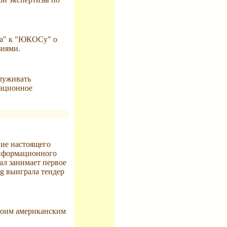
за" к "ЮКОСу" о
зиями.
служивать
гационное
ние настоящего
информационного
нал занимает первое
g выиграла тендер
своим американским