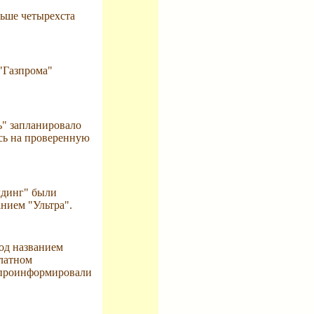
льше четырехста
"Газпрома"
ь" запланировало
сь на проверенную
лдинг" были
нием "Ультра".
под названием
платном
 проинформировали