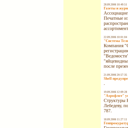
28.09.2006 10:49:51
Газеты и жур
Ассоциацией
Печатные из
распростран
ассортимент
22.09.2006 10:01:04
"Система Теле
Компания "С
регистрацию
"Ведомости"
"яйцевидным
после презе
21.09.2006 20:57:35
Shell предупр
.
19.09.2006 12:09:28
"Аэрофлот" ус
Структуры 
Лебедеву, п
787.
18.09.2006 11:27:11
Генпрокуратур
Генпрокурат