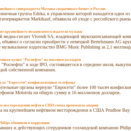
пнейшего гипермаркета Москвы сворачивает бизнес в России
зничная группа Edeka, в управлении которой находится один и
гипермаркетов Marktkauf, объявила об уходе с российского рынк
ят крупнейшего независимого издателя музыки
 медиа-гигант Vivendi SA, владеющий звукозаписывающей комп
, объявил о согласии приобрести у немецкой Bertelsmann AG кр
 музыкальное издательство BMG Music Publishing за 2,1 миллиар
нчиков купил "Роснефти" на миллион долларов
 "Роснефти" в ходе IPO, состоявшегося в середине июля, выкупи
ций собственной компании.
ула "Евросети" конфискованные телефоны
тельные органы вернули "Евросети" более 100 тысяч конфиско
ефонов Motorola на общую сумму в 16 миллионов долларов.
м месторождении нефти в США cнова произошла авария
а на крупнейшем нефтяном месторождении в США Prudhoe Bay 
hilips обвинили в коррупции
ывших и действующих сотрудников голландской компании Philip