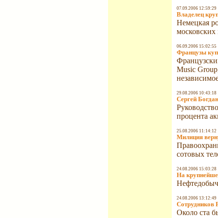
07.09.2006 12:59:29
Владелец кру
Немецкая ро
московских 
06.09.2006 15:02:55
Французы куп
Французский
Music Group
независимое
29.08.2006 10:43:18
Сергей Богда
Руководство
процента ак
25.08.2006 11:14:12
Милиция верн
Правоохрани
сотовых тел
24.08.2006 15:03:28
На крупнейше
Нефтедобыч
24.08.2006 13:12:49
Сотрудников P
Около ста б