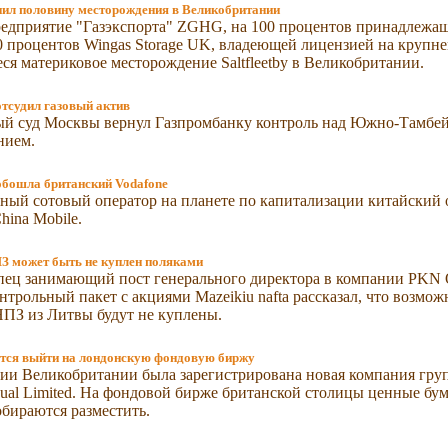
пил половину месторождения в Великобритании
едприятие "Газэкспорта" ZGHG, на 100 процентов принадлежащ
 процентов Wingas Storage UK, владеющей лицензией на крупне
я материковое месторождение Saltfleetby в Великобритании.
тсудил газовый актив
й суд Москвы вернул Газпромбанку контроль над Южно-Тамбе
нием.
обошла британский Vodafone
ый сотовый оператор на планете по капитализации китайский 
hina Mobile.
З может быть не куплен поляками
пец занимающий пост генерального директора в компании PKN 
нтрольный пакет с акциями Mazeikiu nafta рассказал, что возмож
ПЗ из Литвы будут не куплены.
тся выйти на лондонскую фондовую биржу
рии Великобритании была зарегистрирована новая компания гр
ual Limited. На фондовой бирже британской столицы ценные бу
бираются разместить.