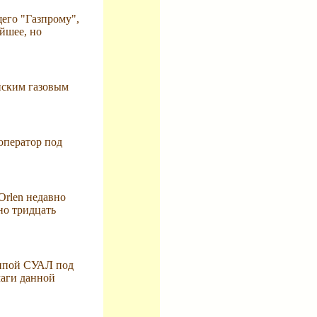
его "Газпрому",
йшее, но
йским газовым
оператор под
Orlen недавно
но тридцать
уппой СУАЛ под
маги данной