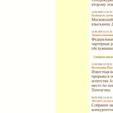
второму эта
15.09.2006 12:50:33
Бывшую дочку
Московский 
взыскании 2
12.09.2006 15:31:46
Авиакомпании
Федеральная
чартерные р
обслуживан
Смотрите также
12.09.2006 13:30:32
Компания Boei
Известная в
прорыва в 
агентства As
место по по
Пентагона.
08.09.2006 14:28:45
Alcatel согла
Собрание ак
конкурентом