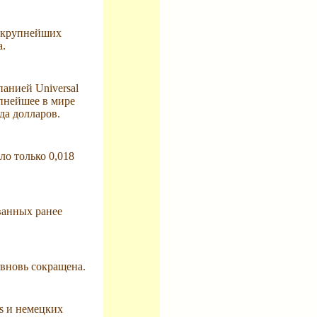
з крупнейших
а.
анией Universal
упнейшее в мире
да долларов.
ло только 0,018
ванных ранее
вновь сокращена.
s и немецких