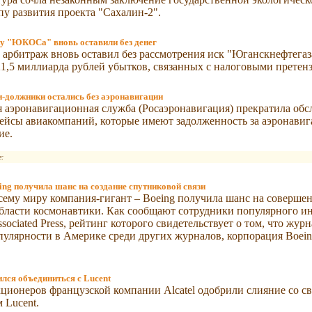
пу развития проекта "Сахалин-2".
 "ЮКОСа" вновь оставили без денег
арбитраж вновь оставил без рассмотрения иск "Юганскнефтега
1,5 миллиарда рублей убытков, связанных с налоговыми претен
-должники остались без аэронавигации
 аэронавигационная служба (Росаэронавигация) прекратила об
ейсы авиакомпаний, которые имеют задолженность за аэронави
ие.
:
ng получила шанс на создание спутниковой связи
сему миру компания-гигант – Boeing получила шанс на соверше
области космонавтики. Как сообщают сотрудники популярного 
sociated Press, рейтинг которого свидетельствует о том, что жур
пулярности в Америке среди других журналов, корпорация Boein
сился объединиться с Lucent
ционеров французской компании Alcatel одобрили слияние со 
 Lucent.