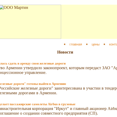
главная
цены
конт
Новости
ась сдать в аренду свои железные дороги
тво Армении утвердило законопроект, которым передаст ЗАО "
онцессионное управление.
железные дороги" готовы выйти в Армению
оссийские железные дороги" заинтересована в участии в тендер
железными дорогами в Армении.
елает пассажирские самолеты Airbus в грузовые
авиастроительная корпорация "Иркут" и главный акционер Air
оглашение о создании совместного предприятия (СП).