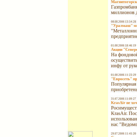
Магнитогорск
Газпромбанк
миллионов 
08.08.2006 13:54:28
"Уралмаш" мо
"Металлоин
предприятие
01.08.2006 18:46:19
Акции "Север
На фондовой
осуществить
инфу от рук
01.08.2006 11:23:29
"Евросеть" пр
Популярная 
приобретены
31.07.2006 11:09:27
KrasAir не хо
Росимуществ
KrasAir. По
использован
нас "Ведомо
29.07.2006 11:41:20