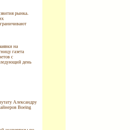
звития рынка.
их
 ограничивают
заявки на
ницу газета
етов с
 следующий день
путату Александру
лайнеров Boeing
ой экспертизы по