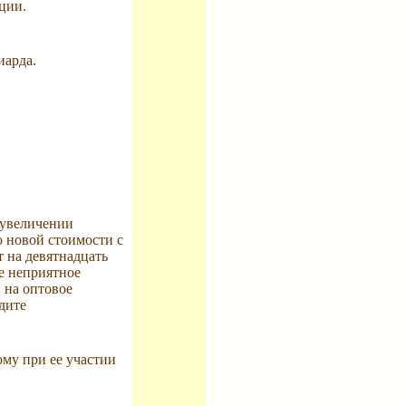
ции.
иарда.
 увеличении
о новой стоимости с
т на девятнадцать
ое неприятное
 на оптовое
дите
ому при ее участии