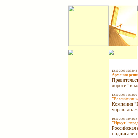
12.10.2006 15:33:42
Армения решил
Правительс
дороги" в к
12.10.2006 11:13:06
"Российские 
Компания "Р
управлять 
10.10.2006 18:48:02
"Иркут" перед
Российская 
подписали с