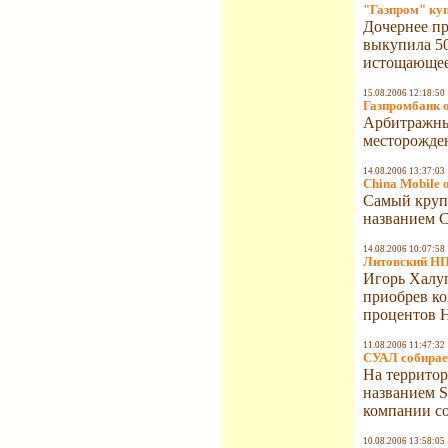
"Газпром" ку
Дочернее пр
выкупила 50
истощающеес
15.08.2006 12:18:50
Газпромбанк о
Арбитражны
месторожде
14.08.2006 13:37:03
China Mobile 
Самый крупн
названием C
14.08.2006 10:07:58
Литовский НП
Игорь Халу
приобрев ко
процентов Н
11.08.2006 11:47:32
СУАЛ собирае
На террито
названием S
компании со
10.08.2006 13:58:05