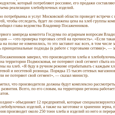
одуктом, который потребляют россияне, его продажи составляю
бъема реализации хлебобулочных изделий.
о потребрынка и услуг Московской области проведет встречи с
тей, чтобы отследить, будет ли снижена цена на хлеб группы ко
ообщил глава ведомства Владимир Посаженников.
ервого зампреда комитета Госдумы по аграрным вопросам Влад
ация — «это проверка торговых сетей на прочность». «Если така
а на полке не изменились, то это заставит нас всех, в том числе 
ь принципиальные подходы (к работе с торговыми сетями)», — з
 Посаженников заверил, что производители хлеба и хлебобулочн
на территории Подмосковья, не потеряют свой сегмент сбыта из
ны на хлеб. «Я буду в ручном режиме отрабатывать с каждым хл
етевой и несетевой розницы. Порядка 15 тысяч сетевых магазино
ли не потеряют свой сегмент», — сказал министр.
метил, что производители должны будут комплексно рассмотреть
развития. Всего, по его словам, на территории региона работае
атов.
олдинг» объединяет 12 предприятий, которые специализируются
лебобулочных изделий, а также на заготовке и хранении зерна, 
ия производит около 250 тонн хлеба и изделий из него и перера