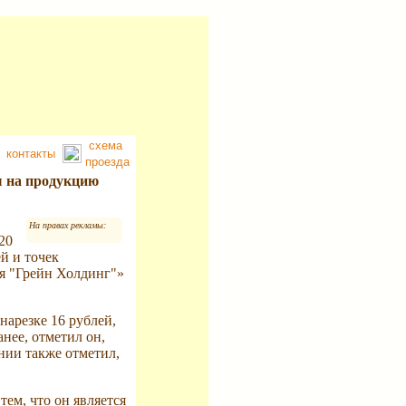
схема
контакты
проезда
ы на продукцию
На правах рекламы:
20
й и точек
я "Грейн Холдинг"»
нарезке 16 рублей,
нее, отметил он,
ании также отметил,
ем, что он является