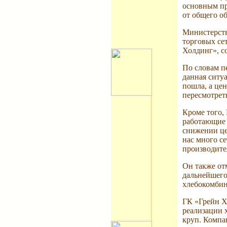
основным пр
от общего о
Министерств
торговых се
Холдинг», с
По словам п
данная ситу
пошла, а цен
пересмотрет
Кроме того,
работающие 
снижении це
нас много с
производите
Он также от
дальнейшего 
хлебокомбин
ГК «Грейн Х
реализации х
круп. Компан