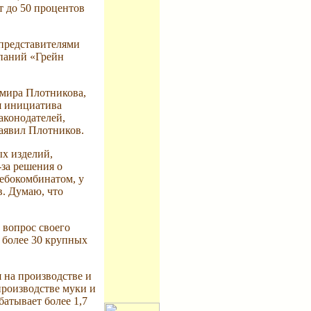
т до 50 процентов
 представителями
мпаний «Грейн
имира Плотникова,
я инициатива
законодателей,
аявил Плотников.
ых изделий,
-за решения о
ебокомбинатом, у
в. Думаю, что
 вопрос своего
т более 30 крупных
 на производстве и
производстве муки и
батывает более 1,7