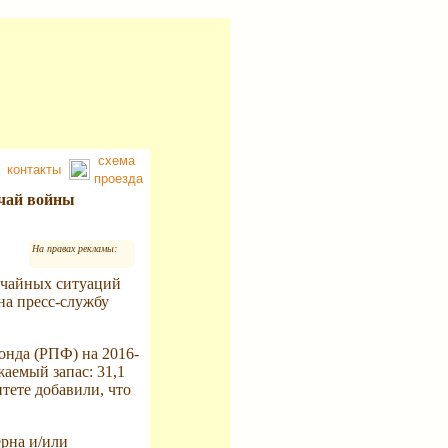
схема
контакты
проезда
учай войны
На правах рекламы:
ычайных ситуаций
на пресс-службу
онда (РПФ) на 2016-
аемый запас: 31,1
тете добавили, что
рна и/или