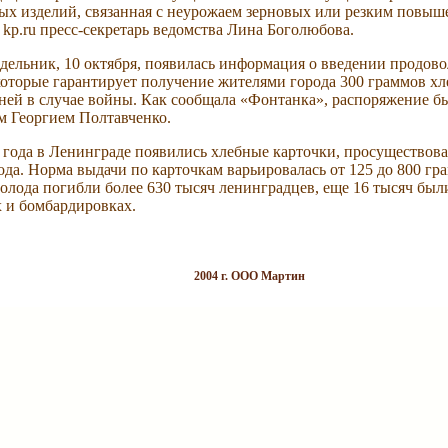
ых изделий, связанная с неурожаем зерновых или резким повыше
kp.ru пресс-секретарь ведомства Лина Боголюбова.
едельник, 10 октября, появилась информация о введении продов
которые гарантирует получение жителями города 300 граммов хле
дней в случае войны. Как сообщала «Фонтанка», распоряжение б
м Георгием Полтавченко.
 года в Ленинграде появились хлебные карточки, просуществов
да. Норма выдачи по карточкам варьировалась от 125 до 800 гра
голода погибли более 630 тысяч ленинградцев, еще 16 тысяч был
х и бомбардировках.
2004 г. ООО Мартин