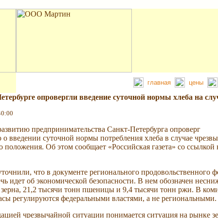
главная
цены
етербурге опровергли введение суточной нормы хлеба на сл
40:00
развитию предпринимательства Санкт-Петербурга опроверг
о введении суточной нормы потребления хлеба в случае чрезв
о положения. Об этом сообщает «Российская газета» со ссылкой 
точнили, что в документе регионального продовольственного ф
чь идет об экономической безопасности. В нем обозначен несниж
зерна, 21,2 тысячи тонн пшеницы и 9,4 тысячи тонн ржи. В коми
асы регулируются федеральными властями, а не региональными.
ацией чрезвычайной ситуации понимается ситуация на рынке зе