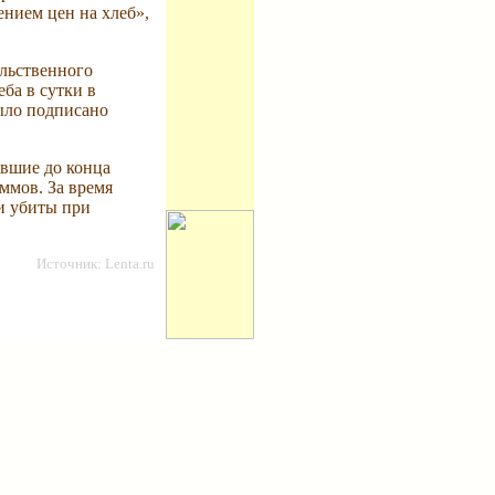
нием цен на хлеб»,
ольственного
ба в сутки в
ыло подписано
авшие до конца
ммов. За время
и убиты при
Источник: Lenta.ru