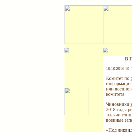
В П
10.10.2016 19:
Комитет по 
информацию 
или военног
комитета.
Чиновники у
2018 годы ре
тысячи тонн 
военные зап
«Под ликвид