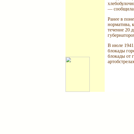
хлебобулочн
— сообщила 
Ранее в пон
норматива, 
течение 20 
губернаторо
В июле 1941
блокады горо
блокады от 
артобстрела